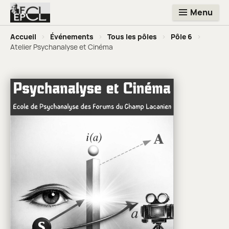
Menu
Accueil
>
Événements
>
Tous les pôles
>
Pôle 6
>
Atelier Psychanalyse et Cinéma