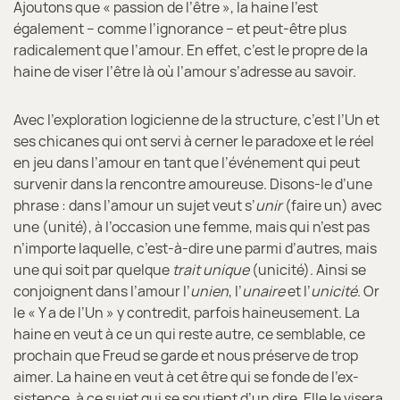
Ajoutons que « passion de l’être », la haine l’est
également – comme l’ignorance – et peut-être plus
radicalement que l’amour. En effet, c’est le propre de la
haine de viser l’être là où l’amour s’adresse au savoir.
Avec l’exploration logicienne de la structure, c’est l’Un et
ses chicanes qui ont servi à cerner le paradoxe et le réel
en jeu dans l’amour en tant que l’événement qui peut
survenir dans la rencontre amoureuse. Disons-le d’une
phrase : dans l’amour un sujet veut s’
unir
(faire un) avec
une (unité), à l’occasion une femme, mais qui n’est pas
n’importe laquelle, c’est-à-dire une parmi d’autres, mais
une qui soit par quelque
trait
unique
(unicité). Ainsi se
conjoignent dans l’amour l’
unien
, l’
unaire
et l’
unicité
. Or
le « Y a de l’Un » y contredit, parfois haineusement. La
haine en veut à ce un qui reste autre, ce semblable, ce
prochain que Freud se garde et nous préserve de trop
aimer. La haine en veut à cet être qui se fonde de l’ex-
sistence, à ce sujet qui se soutient d’un dire. Elle le visera