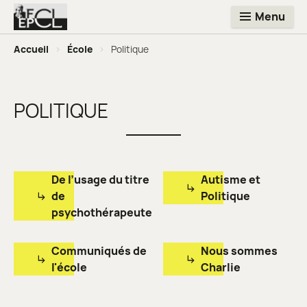
Menu
Accueil
>
École
>
Politique
POLITIQUE
De l’usage du titre
Autisme et
de
Politique
psychothérapeute
Communiqués de
Nous sommes
l'école
Charlie