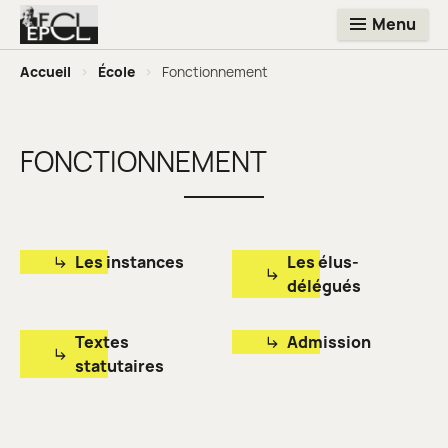
Menu
Accueil
>
École
>
Fonctionnement
FONCTIONNEMENT
Les instances
Les élus-
délégués
Textes
Admission
statutaires