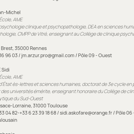
an-Michel
École, AME
psychologie clinique et psychopathologie, DEA en sciences hum
ologie, CMPP de Vitré, enseignant au Collège de clinique psych
 Brest, 35000 Rennes
16 96 03 / jm.arzur.pro@gmail.com / Pôle 09 - Ouest
Sidi
École, AME
’État ès-lettres et sciences humaines, doctorat de 3e cycle en 
 des universités émérite, enseignant honoraire du Collège de cli
ytique du Sud-Ouest
sace-Lorraine, 31000 Toulouse
33 04 82-+33
6
23 39 18 68 / sidi.askofare@orange.fr / Pôle 06 
ulousain