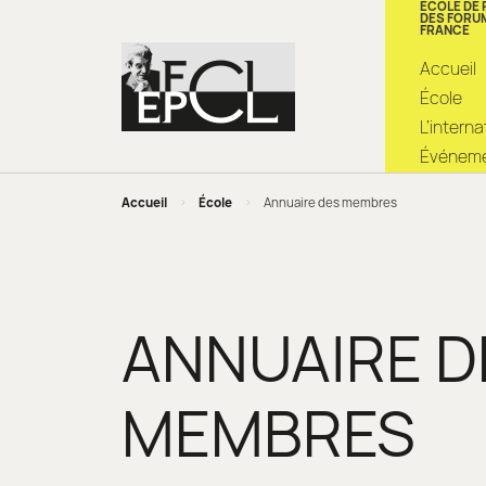
ÉCOLE DE
DES FORU
FRANCE
Accueil
École
L’intern
Événemen
Accueil
>
École
>
Annuaire des membres
ANNUAIRE D
MEMBRES