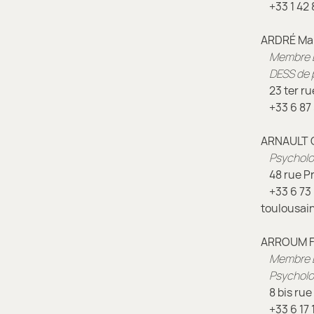
+33
1
42 
ARDRÉ Mar
Membre É
DESS de p
23 ter ru
+33
6
87 
ARNAULT C
Psycholo
48 rue Pr
+33
6
73 
toulousai
ARROUM F
Membre É
Psychol
8 bis rue
+33
6
17 