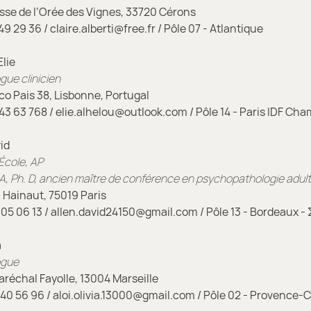
se de l’Orée des Vignes, 33720 Cérons
49 29 36 / claire.alberti@free.fr / Pôle 07 - Atlantique
lie
gue clinicien
o Pais 38, Lisbonne, Portugal
43 63 768 / elie.alhelou@outlook.com / Pôle 14 - Paris IDF C
id
cole, AP
A, Ph. D, ancien maître de conférence en psychopathologie adul
 Hainaut, 75019 Paris
05 06 13 / allen.david24150@gmail.com / Pôle 13 - Bordeaux - 
a
ogue
échal Fayolle, 13004 Marseille
40 56 96 / aloi.olivia.13000@gmail.com / Pôle 02 - Provence-