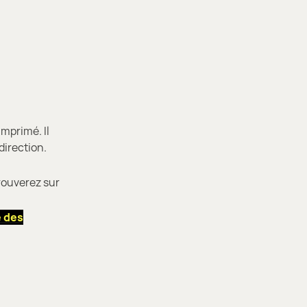
imprimé. Il
direction.
trouverez sur
e des