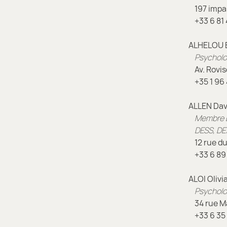
197 impas
+33
6
81 
ALHELOU E
Psycholo
Av. Rovisc
+35
1
96 
ALLEN Dav
Membre É
DESS, DE
12 rue du
+33
6
89 
ALOI Olivi
Psychol
34 rue Mar
+33
6
35 