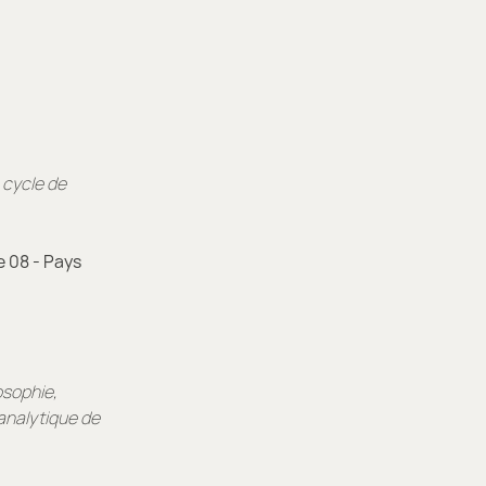
 cycle de
e 08 - Pays
osophie,
analytique de