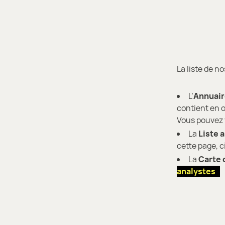
La liste de n
L’
Annuai
contient en o
Vous pouvez 
La
Liste 
cette page, 
La
Carte 
analystes