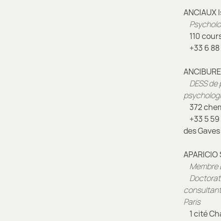
ANCIAUX I
Psycholo
110 cours
+33
6
88 
ANCIBURE 
DESS de p
psycholog
372 chemi
+33
5
59 
des Gaves 
APARICIO 
Membre 
Doctorat 
consultant
Paris
1 cité Cha