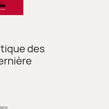
étique des
ernière
laire