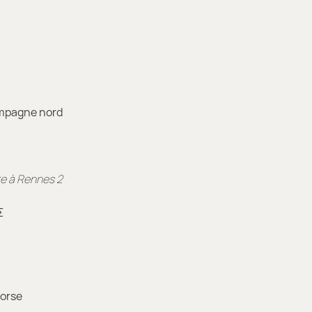
hampagne nord
te à Rennes 2
Σ
Corse