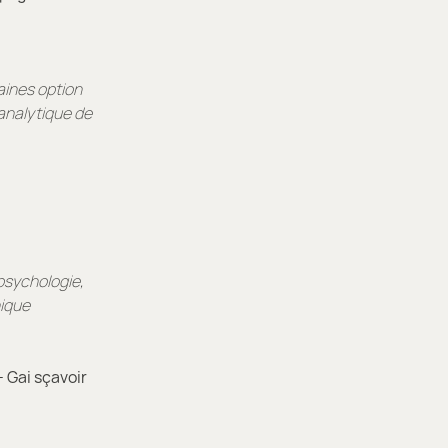
aines option
analytique de
psychologie,
nique
- Gai sçavoir