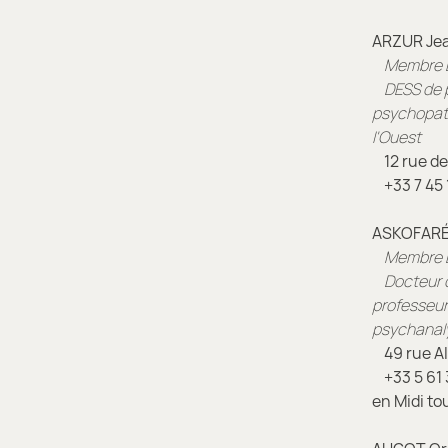
ARZUR Je
Membre 
DESS de 
psychopath
l'Ouest
12 rue de
+33
7
45 
ASKOFARÉ 
Membre 
Docteur d
professeur
psychanal
49 rue Al
+33
5
61 
en Midi to