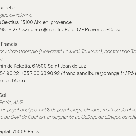
sabelle
gue clinicienne
 Sextius, 13100 Aix-en-provence
98 19 27 / isanciaux@free.fr / Pôle 02 - Provence-Corse
Francis
sychopathologie (Université Le Mirail Toulouse), doctorat de 3e
ie
n de Kokotia, 64500 Saint Jean de Luz
54 96 22-+33
7
66 68 90 92 / francisancibure@orange.fr / Pôl
et de l'Adour
Sol
École, AME
en psychanalyse, DESS de psychologie clinique, maîtrise de phil
e au CMP de Cachan, enseignante au Collège de clinique psych
ptal, 75009 Paris