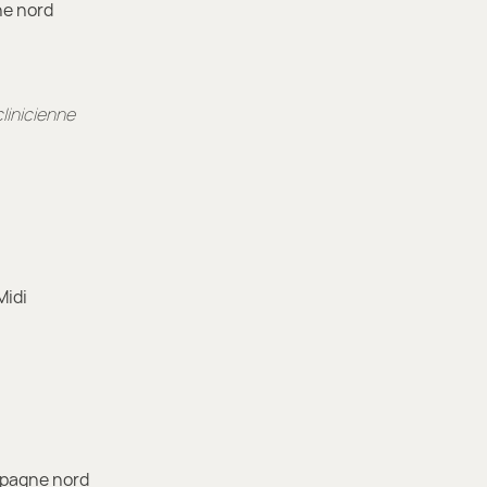
ne nord
linicienne
Midi
mpagne nord