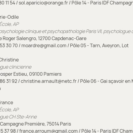
80 11 54 / sol.aparicio@orange.fr / Pôle 14 - Paris IDF Champag
ie-Odile
cole, AP
sychologie clinique et psychopathologie Paris VII, psychologue c
e Roger Salengro, 12700 Capdenac-Gare
53 30 70 / moardre@gmail.com / Pôle 05 - Tarn, Aveyron, Lot
hristine
gue clinicienne
osper Estieu, 09100 Pamiers
86 31 92 / christine.arnault@netc.fr / Pôle 06 - Gai sçavoir en 
n
rance
cole, AP
ogue CH Ste-Anne
 Campagne Première, 75014 Paris
15 37 98 / france.arroum@gmail.com / Pôle 14 - Paris IDF Cha