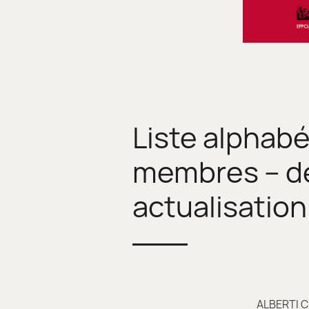
Liste alphab
membres – d
actualisation
ALBERTI C