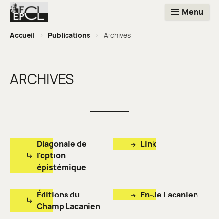
Menu
Accueil
>
Publications
>
Archives
ARCHIVES
Diagonale de
Link
l'option
épistémique
Éditions du
En-Je Lacanien
Champ Lacanien