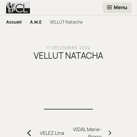
Menu
Accueil
>
A.M.E
>
VELLUT Natacha
17 DÉCEMBRE 2022
VELLUT NATACHA
Navigation
VIDAL Marie-
VELEZ Lina
Précédent:
Suivant:
Pierre