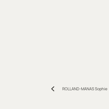
Navigation
ROLLAND-MANAS Sophie
Précédent:
de