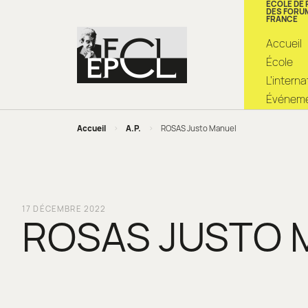
ÉCOLE DE
DES FORU
FRANCE
Accueil
École
L’intern
Événemen
Accueil
>
A.P.
>
ROSAS Justo Manuel
17 DÉCEMBRE 2022
ROSAS JUSTO 