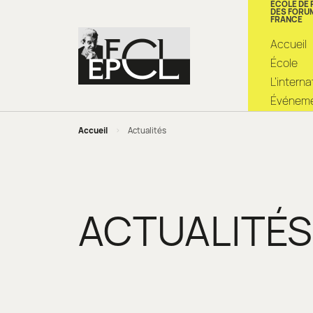
ÉCOLE DE
DES FORU
FRANCE
Accueil
École
L’intern
Événemen
Accueil
>
Actualités
ACTUALITÉS